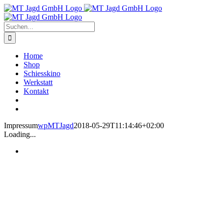
Zum
Inhalt
springen
Suche
nach:
Home
Shop
Schiesskino
Werkstatt
Kontakt
Impressum
wpMTJagd
2018-05-29T11:14:46+02:00
Loading...