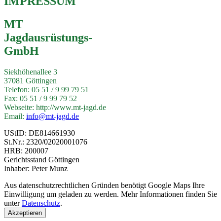
IMPRESSUM
MT
Jagdausrüstungs-
GmbH
Siekhöhenallee 3
37081 Göttingen
Telefon: 05 51 / 9 99 79 51
Fax: 05 51 / 9 99 79 52
Webseite: http://www.mt-jagd.de
Email:
info@mt-jagd.de
UStID: DE814661930
St.Nr.: 2320/02020001076
HRB: 200007
Gerichtsstand Göttingen
Inhaber: Peter Munz
Aus datenschutzrechtlichen Gründen benötigt Google Maps Ihre
Einwilligung um geladen zu werden. Mehr Informationen finden Sie
unter
Datenschutz
.
Akzeptieren