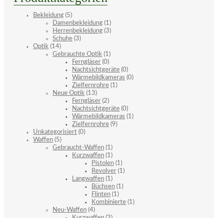
Bekleidung
(5)
Damenbekleidung
(1)
Herrenbekleidung
(3)
Schuhe
(3)
Optik
(14)
Gebrauchte Optik
(1)
Ferngläser
(0)
Nachtsichtgeräte
(0)
Wärmebildkameras
(0)
Zielfernrohre
(1)
Neue Optik
(13)
Ferngläser
(2)
Nachtsichtgeräte
(0)
Wärmebildkameras
(1)
Zielfernrohre
(9)
Unkategorisiert
(0)
Waffen
(5)
Gebraucht-Waffen
(1)
Kurzwaffen
(1)
Pistolen
(1)
Revolver
(1)
Langwaffen
(1)
Büchsen
(1)
Flinten
(1)
Kombinierte
(1)
Neu-Waffen
(4)
Kurzwaffen
(2)