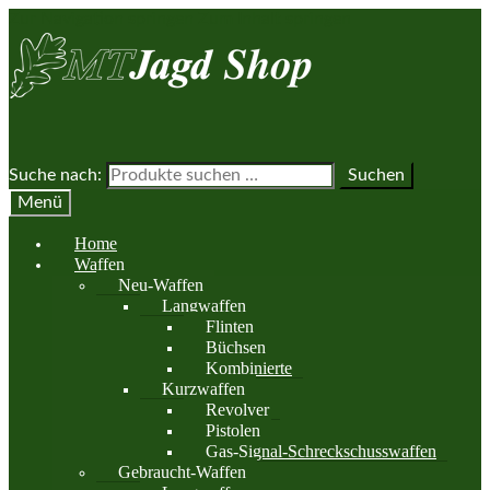
Zur Navigation springen
Zum Inhalt springen
Suche nach:
Suchen
Menü
Home
Waffen
Neu-Waffen
Langwaffen
Flinten
Büchsen
Kombinierte
Kurzwaffen
Revolver
Pistolen
Gas-Signal-Schreckschusswaffen
Gebraucht-Waffen