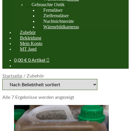
Gebrauchte Optik
Ferngläser
Zielferngläser
Nachtsichtgeräte
Wärmebildkameras
Zubehör
Bekleidung
Mein Konto
MT Jagd
0,00
€
0 Artikel
Startseite
/
Zubehör
Alle 7 Ergebnisse werden angezeigt